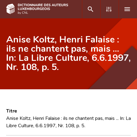
DE
FR
Anise Koltz, Henri Falaise :
ils ne chantent pas, mais ...
In: La Libre Culture, 6.6.1997,
Accueil
Nr. 108, p. 5.
Auteur(e)s A-Z
Recherche avancée
Foire aux questions
CNL
Titre
Équipe scientifique
Anise Koltz, Henri Falaise : ils ne chantent pas, mais ... In: La
Libre Culture, 6.6.1997, Nr. 108, p. 5.
Contact