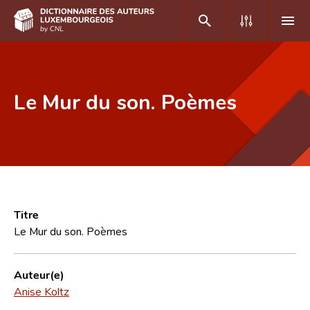
DE
FR
Le Mur du son. Poèmes
Accueil
Auteur(e)s A-Z
Recherche avancée
Foire aux questions
Titre
Le Mur du son. Poèmes
CNL
Équipe scientifique
Auteur(e)
Anise Koltz
Contact