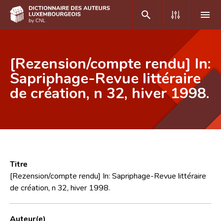
DE
FR
[Rezension/compte rendu] In:
Sapriphage-Revue littéraire
de création, n 32, hiver 1998.
Accueil
Auteur(e)s A-Z
Recherche avancée
Foire aux questions
Titre
CNL
[Rezension/compte rendu] In: Sapriphage-Revue littéraire
de création, n 32, hiver 1998.
Équipe scientifique
Contact
Auteur(e)