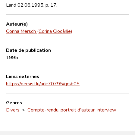
Land 02.06.1995, p. 17.
Auteur(e)
Corina Mersch (Corina Ciocârlie)
Date de publication
1995
Liens externes
https://persist.lu/ark:70795/qrsb05
Genres
Divers
>
Compte-rendu, portrait d'auteur, interview