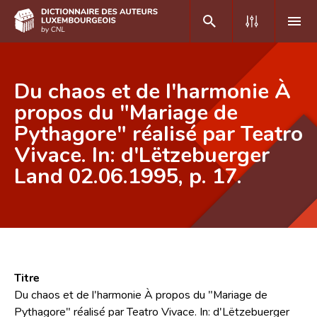
DE
FR
Du chaos et de l'harmonie À
propos du "Mariage de
Pythagore" réalisé par Teatro
Accueil
Vivace. In: d'Lëtzebuerger
Auteur(e)s A-Z
Land 02.06.1995, p. 17.
Recherche avancée
Foire aux questions
CNL
Équipe scientifique
Titre
Du chaos et de l'harmonie À propos du "Mariage de
Contact
Pythagore" réalisé par Teatro Vivace. In: d'Lëtzebuerger