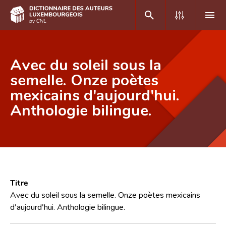
DE
FR
Avec du soleil sous la
semelle. Onze poètes
mexicains d'aujourd'hui.
Accueil
Anthologie bilingue.
Auteur(e)s A-Z
Recherche avancée
Foire aux questions
CNL
Titre
Équipe scientifique
Avec du soleil sous la semelle. Onze poètes mexicains
d'aujourd'hui. Anthologie bilingue.
Contact