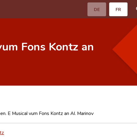
DE
FR
 vum Fons Kontz an
n. E Musical vum Fons Kontz an Al. Marinov
tz