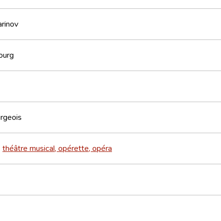
arinov
ourg
rgeois
théâtre musical, opérette, opéra
>