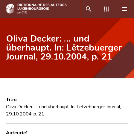
DE
FR
Oliva Decker: … und
überhaupt. In: Lëtzebuerger
Journal, 29.10.2004, p. 21
Accueil
Auteur(e)s A-Z
Recherche avancée
Foire aux questions
Titre
CNL
Oliva Decker: … und überhaupt. In: Lëtzebuerger Journal,
29.10.2004, p. 21
Équipe scientifique
Contact
Auteur(e)