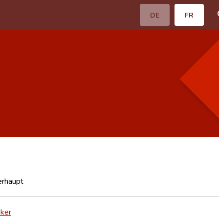
DE
FR
erhaupt
cker