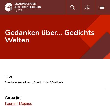
DE
FR
Gedanken über... Gedichts
Welten
Home
Autor(inn)en A-Z
Erweiterte Suche
Häufige Fragen und Antworten
Titel
Gedanken über... Gedichts Welten
CNL
Forschungsgruppe
Autor(in)
Laurent Majerus
Kontakt