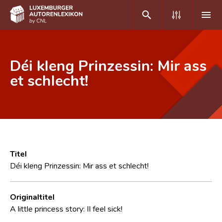
DE
FR
Déi kleng Prinzessin: Mir ass
et schlecht!
Home
Autor(inn)en A-Z
Erweiterte Suche
Häufige Fragen und Antworten
Titel
Déi kleng Prinzessin: Mir ass et schlecht!
CNL
Forschungsgruppe
Originaltitel
A little princess story: II feel sick!
Kontakt