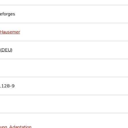
eforges
 Hausemer
(
DEU
)
1128-9
ung, Adaptation