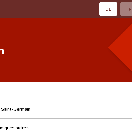
DE
FR
n
n Saint-Germain
uelques autres