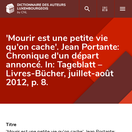
DE
FR
'Mourir est une petite vie
qu'on cache'. Jean Portante:
Chronique d'un départ
Accueil
annoncé. In: Tageblatt –
Auteur(e)s A-Z
Livres-Bücher, juillet-août
Recherche avancée
2012, p. 8.
Foire aux questions
CNL
Équipe scientifique
Titre
Contact
'Mourir est une petite vie qu'on cache'. Jean Portante: