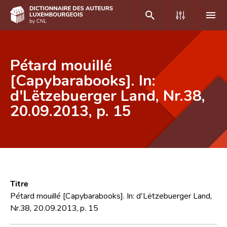
DE
FR
Pétard mouillé
[Capybarabooks]. In:
d'Lëtzebuerger Land, Nr.38,
Accueil
20.09.2013, p. 15
Auteur(e)s A-Z
Recherche avancée
Foire aux questions
CNL
Titre
Équipe scientifique
Pétard mouillé [Capybarabooks]. In: d'Lëtzebuerger Land,
Nr.38, 20.09.2013, p. 15
Contact