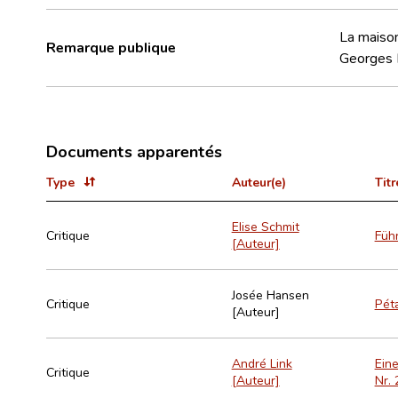
La maison
Remarque publique
Georges 
Documents apparentés
Type
Auteur(e)
Titr
Elise Schmit
Critique
Füh
[Auteur]
Josée Hansen
Critique
Péta
[Auteur]
André Link
Eine
Critique
[Auteur]
Nr. 