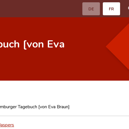
DE
FR
uch [von Eva
mburger Tagebuch [von Eva Braun]
Jaspers