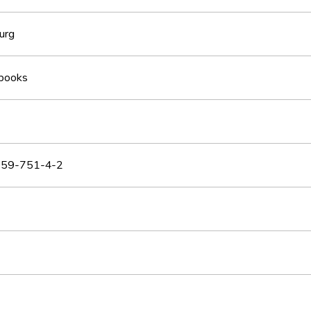
urg
books
59-751-4-2