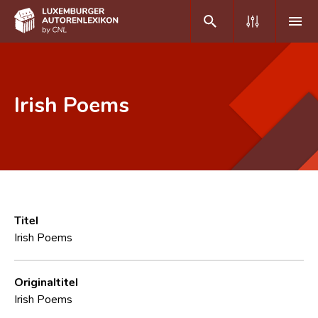
DE
FR
Irish Poems
Home
Autor(inn)en A-Z
Erweiterte Suche
Häufige Fragen und Antworten
Titel
Irish Poems
CNL
Forschungsgruppe
Originaltitel
Irish Poems
Kontakt