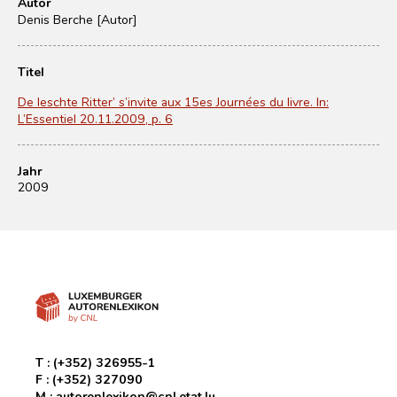
Autor
Denis Berche [Autor]
Titel
De leschte Ritter’ s’invite aux 15es Journées du livre. In:
L’Essentiel 20.11.2009, p. 6
Jahr
2009
T :
(+352) 326955-1
F :
(+352) 327090
M :
autorenlexikon@cnl.etat.lu