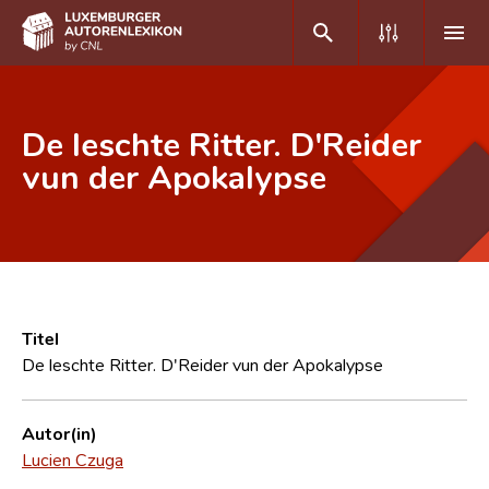
DE
FR
De leschte Ritter. D'Reider
vun der Apokalypse
Home
Autor(inn)en A-Z
Erweiterte Suche
Häufige Fragen und Antworten
Titel
De leschte Ritter. D'Reider vun der Apokalypse
CNL
Forschungsgruppe
Autor(in)
Lucien Czuga
Kontakt