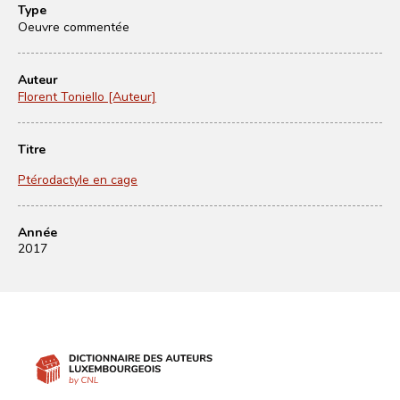
Type
Oeuvre commentée
Auteur
Florent Toniello [Auteur]
Titre
Ptérodactyle en cage
Année
2017