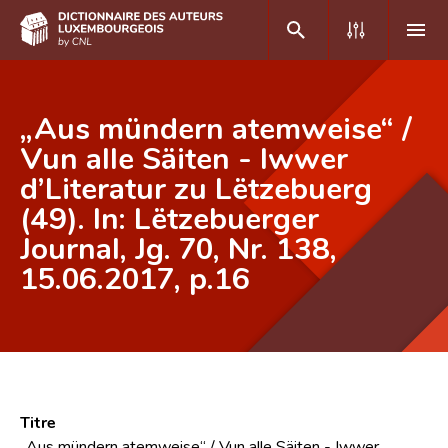
DE
FR
„Aus mündern atemweise“ /
Vun alle Säiten - Iwwer
d’Literatur zu Lëtzebuerg
Accueil
(49). In: Lëtzebuerger
Auteur(e)s A-Z
Journal, Jg. 70, Nr. 138,
Recherche avancée
15.06.2017, p.16
Foire aux questions
CNL
Équipe scientifique
Titre
Contact
„Aus mündern atemweise“ / Vun alle Säiten - Iwwer