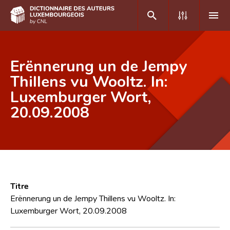
DE
FR
Erënnerung un de Jempy
Thillens vu Wooltz. In:
Luxemburger Wort,
Accueil
20.09.2008
Auteur(e)s A-Z
Recherche avancée
Foire aux questions
CNL
Titre
Équipe scientifique
Erënnerung un de Jempy Thillens vu Wooltz. In:
Luxemburger Wort, 20.09.2008
Contact