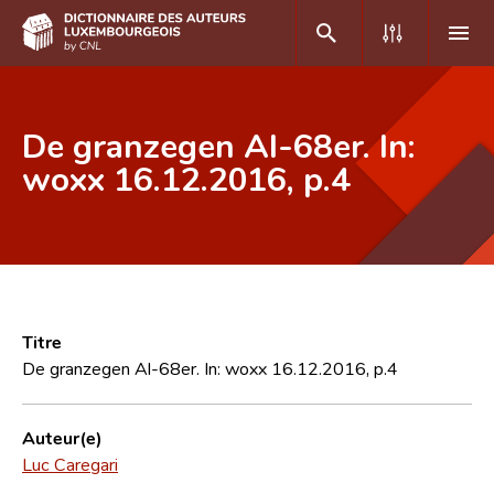
DE
FR
De granzegen Al-68er. In:
woxx 16.12.2016, p.4
Accueil
Auteur(e)s A-Z
Recherche avancée
Foire aux questions
Titre
De granzegen Al-68er. In: woxx 16.12.2016, p.4
CNL
Équipe scientifique
Auteur(e)
Luc Caregari
Contact