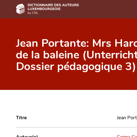
Accueil
Jean Portante: Mrs Har
Auteur(e)s A-Z
de la baleine (Unterrich
Recherche avancée
Dossier pédagogique 3)
Foire aux questions
CNL
Équipe scientifique
Contact
Titre
Jean Port
Auteur(e)
Corina Ci