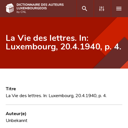
DE
FR
La Vie des lettres. In:
Luxembourg, 20.4.1940, p. 4.
Accueil
Auteur(e)s A-Z
Recherche avancée
Foire aux questions
Titre
La Vie des lettres. In: Luxembourg, 20.4.1940, p. 4.
CNL
Équipe scientifique
Auteur(e)
Unbekannt
Contact