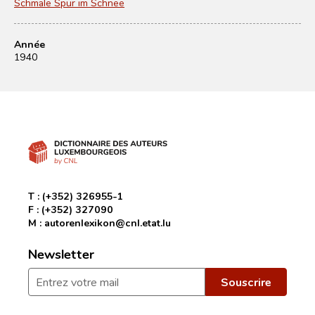
Schmale Spur im Schnee
Année
1940
T :
(+352) 326955-1
F :
(+352) 327090
M :
autorenlexikon@cnl.etat.lu
Newsletter