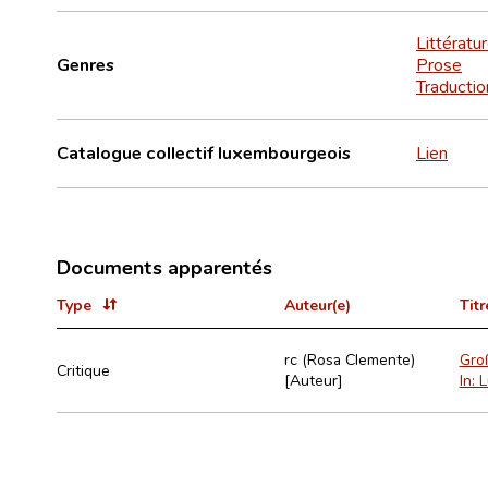
Littératu
Genres
Prose
Traductio
Catalogue collectif luxembourgeois
Lien
Documents apparentés
Type
Auteur(e)
Titr
rc (Rosa Clemente)
Groß
Critique
[Auteur]
In: