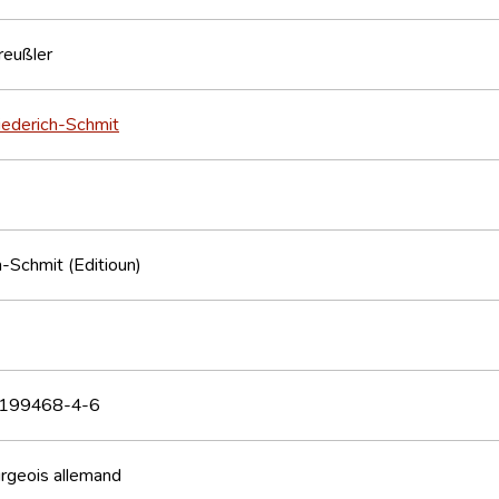
reußler
iederich-Schmit
h-Schmit (Editioun)
199468-4-6
rgeois
allemand