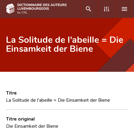
DE
FR
La Solitude de l'abeille = Die
Einsamkeit der Biene
Accueil
Auteur(e)s A-Z
Recherche avancée
Foire aux questions
Titre
La Solitude de l'abeille = Die Einsamkeit der Biene
CNL
Équipe scientifique
Titre original
Die Einsamkeit der Biene
Contact