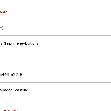
tante
A
)
s (Imprimerie-Éditions)
5446-522-8
spagnol; castillan
n, adaptation