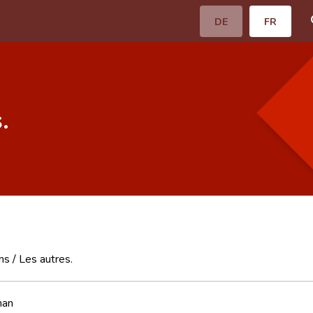
DE
FR
.
ns / Les autres.
man