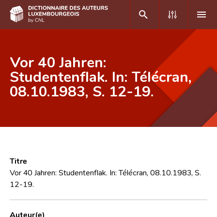
DE
FR
Vor 40 Jahren:
Studentenflak. In: Télécran,
08.10.1983, S. 12-19.
Accueil
Auteur(e)s A-Z
Recherche avancée
Foire aux questions
Titre
CNL
Vor 40 Jahren: Studentenflak. In: Télécran, 08.10.1983, S.
12-19.
Équipe scientifique
Contact
Auteur(e)