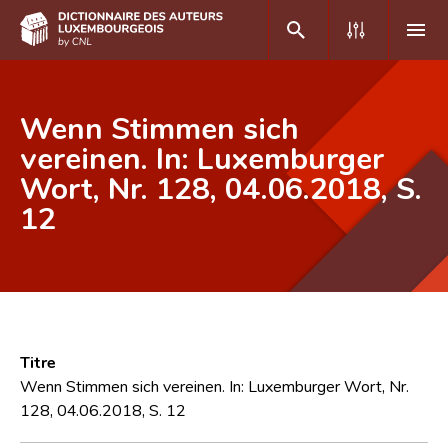
DE
FR
Wenn Stimmen sich
vereinen. In: Luxemburger
Wort, Nr. 128, 04.06.2018, S.
Accueil
12
Auteur(e)s A-Z
Recherche avancée
Foire aux questions
CNL
Titre
Équipe scientifique
Wenn Stimmen sich vereinen. In: Luxemburger Wort, Nr.
128, 04.06.2018, S. 12
Contact