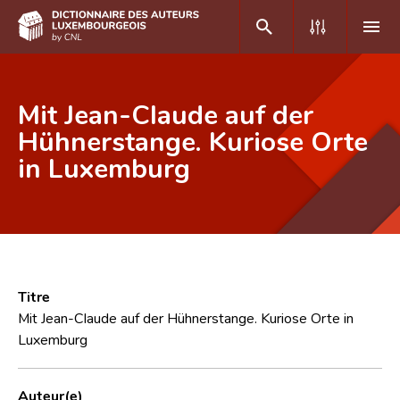
DE
FR
Mit Jean-Claude auf der
Hühnerstange. Kuriose Orte
in Luxemburg
Accueil
Auteur(e)s A-Z
Recherche avancée
Foire aux questions
Titre
CNL
Mit Jean-Claude auf der Hühnerstange. Kuriose Orte in
Luxemburg
Équipe scientifique
Contact
Auteur(e)