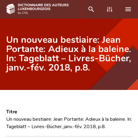
DE
FR
Un nouveau bestiaire: Jean
Portante: Adieux à la baleine.
In: Tageblatt – Livres-Bücher,
Accueil
janv.-fév. 2018, p.8.
Auteur(e)s A-Z
Recherche avancée
Foire aux questions
CNL
Titre
Équipe scientifique
Un nouveau bestiaire: Jean Portante: Adieux à la baleine. In:
Tageblatt – Livres-Bücher, janv.-fév. 2018, p.8.
Contact