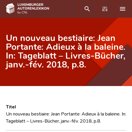
DE
FR
Un nouveau bestiaire: Jean
Portante: Adieux à la baleine.
In: Tageblatt – Livres-Bücher,
Home
janv.-fév. 2018, p.8.
Autor(inn)en A-Z
Erweiterte Suche
Häufige Fragen und Antworten
CNL
Titel
Forschungsgruppe
Un nouveau bestiaire: Jean Portante: Adieux à la baleine. In:
Tageblatt – Livres-Bücher, janv.-fév. 2018, p.8.
Kontakt