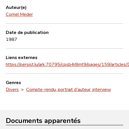
Auteur(e)
Cornel Meder
Date de publication
1987
Liens externes
https://persist.lu/ark:70795/cpsb4r8mt9/pages/159/article
Genres
Divers
>
Compte-rendu, portrait d'auteur, interview
Documents apparentés