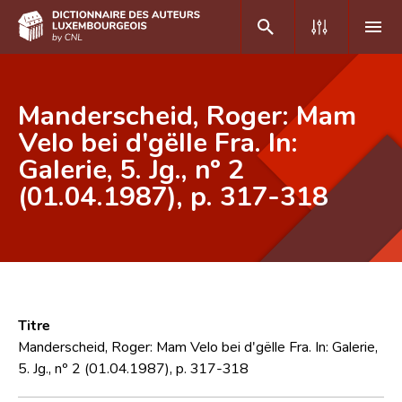
DE
FR
Manderscheid, Roger: Mam
Velo bei d'gëlle Fra. In:
Galerie, 5. Jg., nº 2
Accueil
(01.04.1987), p. 317-318
Auteur(e)s A-Z
Recherche avancée
Foire aux questions
CNL
Titre
Équipe scientifique
Manderscheid, Roger: Mam Velo bei d'gëlle Fra. In: Galerie,
5. Jg., nº 2 (01.04.1987), p. 317-318
Contact