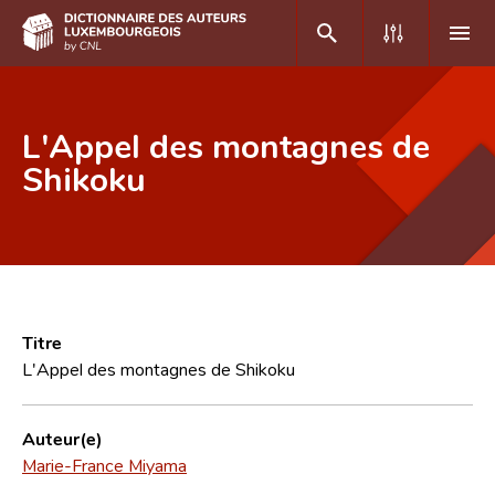
DE
FR
L'Appel des montagnes de
Shikoku
Accueil
Auteur(e)s A-Z
Recherche avancée
Foire aux questions
Titre
L'Appel des montagnes de Shikoku
CNL
Équipe scientifique
Auteur(e)
Marie-France Miyama
Contact