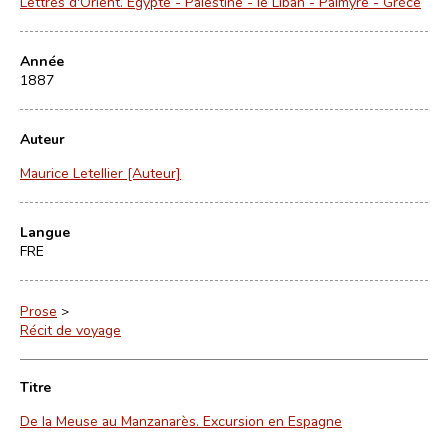
Lettres d'Orient. Égypte - Palestine - le Liban - Palmyre - Grèce
Année
1887
Auteur
Maurice Letellier [Auteur]
Langue
FRE
Prose
>
Récit de voyage
Titre
De la Meuse au Manzanarès. Excursion en Espagne