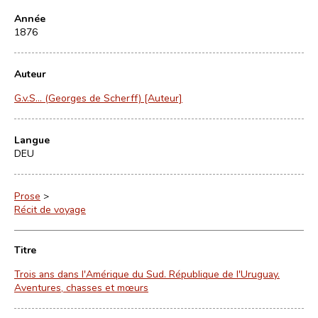
Année
1876
Auteur
G.v.S… (Georges de Scherff) [Auteur]
Langue
DEU
Prose
>
Récit de voyage
Titre
Trois ans dans l'Amérique du Sud. République de l'Uruguay.
Aventures, chasses et mœurs