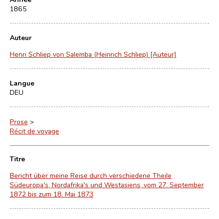
1865
Auteur
Henri Schliep von Salemba (Heinrich Schliep) [Auteur]
Langue
DEU
Prose
>
Récit de voyage
Titre
Bericht über meine Reise durch verschiedene Theile
Südeuropa's, Nordafrika's und Westasiens, vom 27. September
1872 bis zum 18. Mai 1873