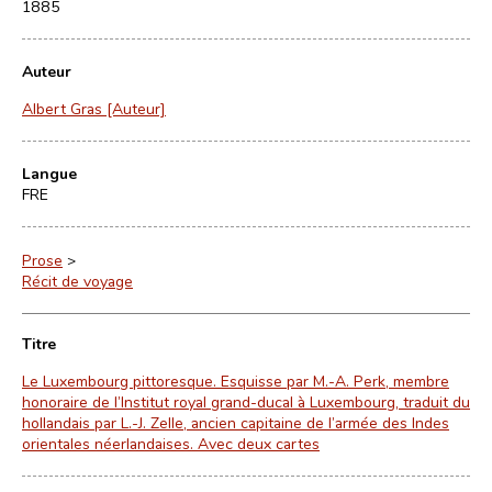
1885
Auteur
Albert Gras [Auteur]
Langue
FRE
Prose
>
Récit de voyage
Titre
Le Luxembourg pittoresque. Esquisse par M.-A. Perk, membre
honoraire de l’Institut royal grand-ducal à Luxembourg, traduit du
hollandais par L.-J. Zelle, ancien capitaine de l’armée des Indes
orientales néerlandaises. Avec deux cartes