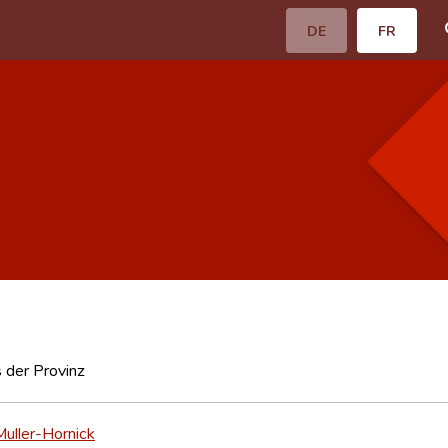
DE
FR
 der Provinz
uller-Hornick