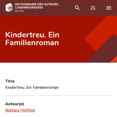
DE
FR
Kindertreu. Ein
Familienroman
Accueil
Auteur(e)s A-Z
Recherche avancée
Foire aux questions
Titre
Kindertreu. Ein Familienroman
CNL
Équipe scientifique
Auteur(e)
Barbara Höhfeld
Contact