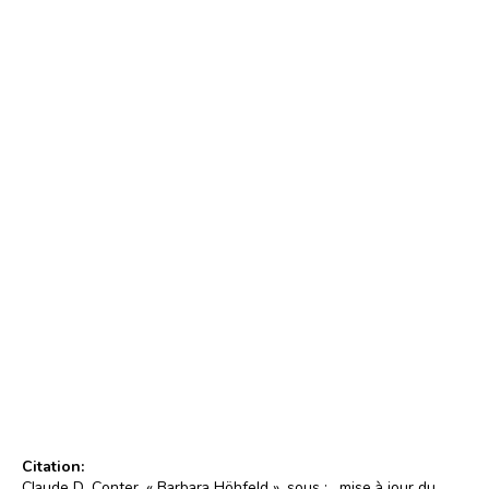
v.l.: Liliane Heidelberger, Barbara Höhfeld, Eliane Münch
Photo : Wolfgang Osterheld (1984)
© Wolfgang Osterheld
Citation:
Claude D. Conter, « Barbara Höhfeld », sous :
, mise à jour du