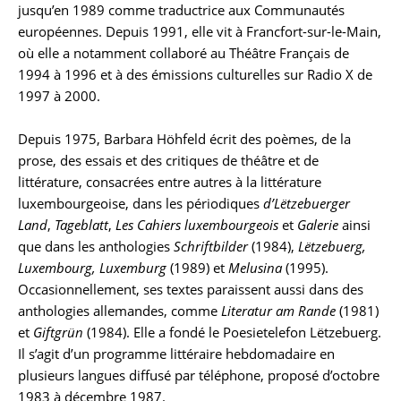
jusqu’en 1989 comme traductrice aux Communautés
européennes. Depuis 1991, elle vit à Francfort-sur-le-Main,
où elle a notamment collaboré au Théâtre Français de
1994 à 1996 et à des émissions culturelles sur Radio X de
1997 à 2000.
Depuis 1975, Barbara Höhfeld écrit des poèmes, de la
prose, des essais et des critiques de théâtre et de
littérature, consacrées entre autres à la littérature
luxembourgeoise, dans les périodiques
d’Lëtzebuerger
Land
,
Tageblatt
,
Les Cahiers luxembourgeois
et
Galerie
ainsi
que dans les anthologies
Schriftbilder
(1984),
Lëtzebuerg,
Luxembourg, Luxemburg
(1989) et
Melusina
(1995).
Occasionnellement, ses textes paraissent aussi dans des
anthologies allemandes, comme
Literatur am Rande
(1981)
et
Giftgrün
(1984). Elle a fondé le Poesietelefon Lëtzebuerg.
Il s’agit d’un programme littéraire hebdomadaire en
plusieurs langues diffusé par téléphone, proposé d’octobre
1983 à décembre 1987.