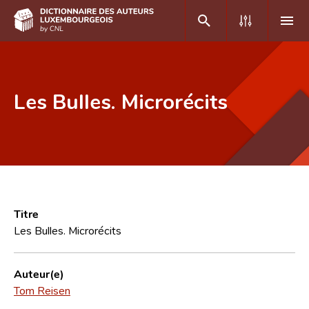
DE
FR
Les Bulles. Microrécits
Accueil
Auteur(e)s A-Z
Recherche avancée
Foire aux questions
Titre
Les Bulles. Microrécits
CNL
Équipe scientifique
Auteur(e)
Tom Reisen
Contact