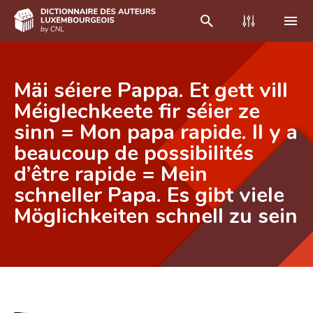
DE
FR
Mäi séiere Pappa. Et gett vill
Méiglechkeete fir séier ze
sinn = Mon papa rapide. Il y a
Accueil
beaucoup de possibilités
Auteur(e)s A-Z
d’être rapide = Mein
Recherche avancée
schneller Papa. Es gibt viele
Möglichkeiten schnell zu sein
Foire aux questions
CNL
Équipe scientifique
Contact