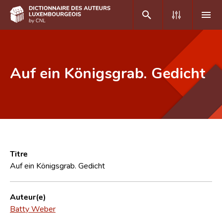
DE
FR
Auf ein Königsgrab. Gedicht
Accueil
Auteur(e)s A-Z
Recherche avancée
Foire aux questions
Titre
Auf ein Königsgrab. Gedicht
CNL
Équipe scientifique
Auteur(e)
Batty Weber
Contact