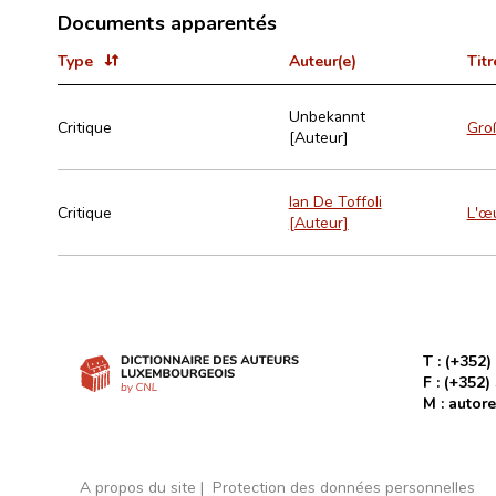
Documents apparentés
Type
Auteur(e)
Titr
Unbekannt
Critique
Gro
[Auteur]
Ian De Toffoli
Critique
L'œ
[Auteur]
T :
(+352)
F :
(+352)
M :
autore
A propos du site
Protection des données personnelles