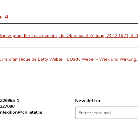
e
ßherzogtum [En Teschtement]. In: Obermosel-Zeitung, 24.12.1921, S. 3
uvre dramatique de Batty Weber. In: Batty Weber - Werk und Wirkung,
 326955-1
Newsletter
 327090
nlexikon@cnl.etat.lu