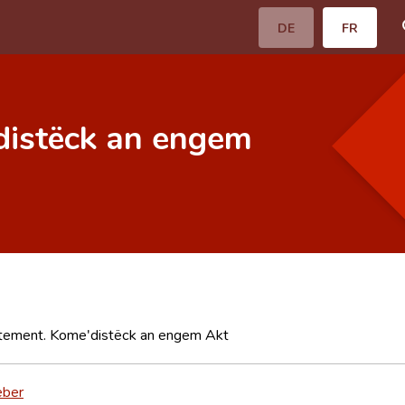
DE
FR
distëck an engem
tement. Kome'distëck an engem Akt
eber