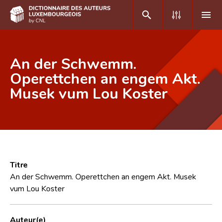
DE
FR
An der Schwemm.
Operettchen an engem Akt.
Musek vum Lou Koster
Accueil
Auteur(e)s A-Z
Recherche avancée
Foire aux questions
Titre
CNL
An der Schwemm. Operettchen an engem Akt. Musek
vum Lou Koster
Équipe scientifique
Contact
Auteur(e)