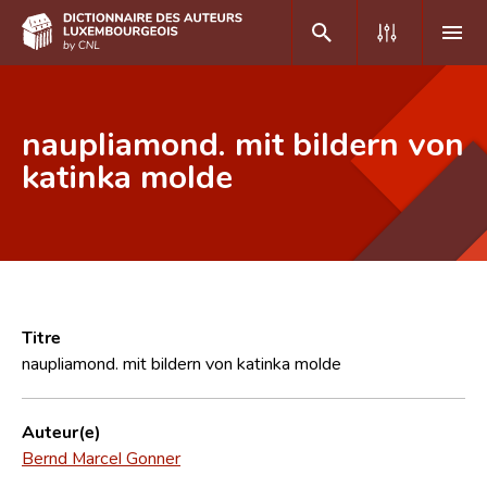
DE
FR
naupliamond. mit bildern von
katinka molde
Accueil
Auteur(e)s A-Z
Recherche avancée
Foire aux questions
Titre
naupliamond. mit bildern von katinka molde
CNL
Équipe scientifique
Auteur(e)
Bernd Marcel Gonner
Contact