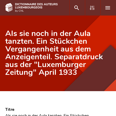
DE
FR
Als sie noch in der Aula
tanzten. Ein Stückchen
Vergangenheit aus dem
Accueil
Anzeigenteil. Separatdruck
Auteur(e)s A-Z
aus der "Luxemburger
Recherche avancée
Zeitung" April 1933
Foire aux questions
CNL
Équipe scientifique
Titre
Contact
Als sie noch in der Aula tanzten. Ein Stückchen