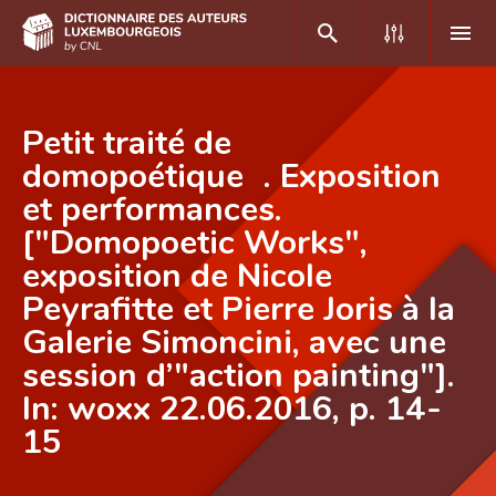
DE
FR
Petit traité de
domopoétique . Exposition
et performances.
Accueil
["Domopoetic Works",
Auteur(e)s A-Z
exposition de Nicole
Recherche avancée
Peyrafitte et Pierre Joris à la
Galerie Simoncini, avec une
Foire aux questions
session d’"action painting"].
CNL
In: woxx 22.06.2016, p. 14-
Équipe scientifique
15
Contact