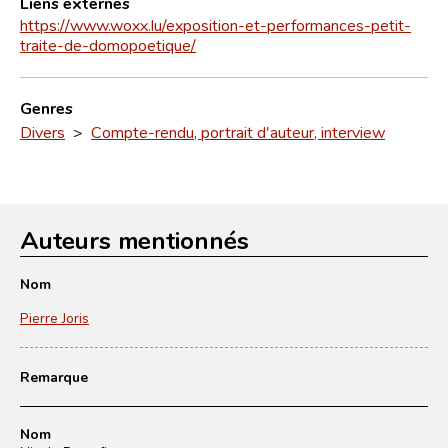
Liens externes
https://www.woxx.lu/exposition-et-performances-petit-
traite-de-domopoetique/
Genres
Divers
>
Compte-rendu, portrait d'auteur, interview
Auteurs mentionnés
Nom
Pierre Joris
Remarque
Nom