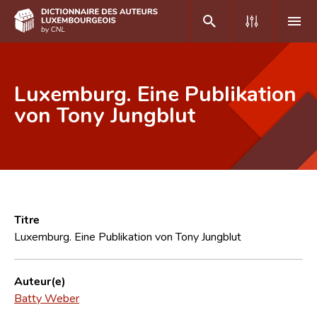
DE
FR
Luxemburg. Eine Publikation
von Tony Jungblut
Accueil
Auteur(e)s A-Z
Recherche avancée
Foire aux questions
Titre
Luxemburg. Eine Publikation von Tony Jungblut
CNL
Équipe scientifique
Auteur(e)
Batty Weber
Contact