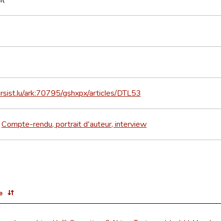
ersist.lu/ark:70795/gshxpx/articles/DTL53
Compte-rendu, portrait d'auteur, interview
>
e