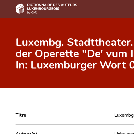
Accueil
Luxembg. Stadttheater.
Auteur(e)s A-Z
der Operette "De' vum 
Recherche avancée
In: Luxemburger Wort 0
Foire aux questions
CNL
Équipe scientifique
Contact
Titre
Luxembg.
Auteur(e)
Unbekan