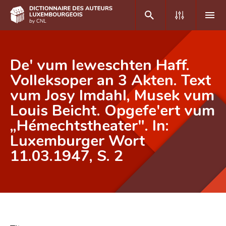
DE
FR
De' vum Ieweschten Haff.
Volleksoper an 3 Akten. Text
vum Josy Imdahl, Musek vum
Accueil
Louis Beicht. Opgefe'ert vum
Auteur(e)s A-Z
„Hémechtstheater". In:
Recherche avancée
Luxemburger Wort
11.03.1947, S. 2
Foire aux questions
CNL
Équipe scientifique
Contact