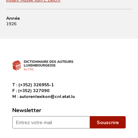
Année
1926
T :
(+352) 326955-1
F :
(+352) 327090
M :
autorenlexikon@cnl.etat.lu
Newsletter