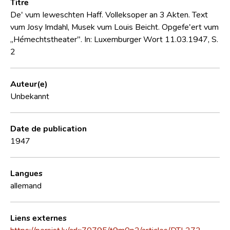
Titre
De' vum Ieweschten Haff. Volleksoper an 3 Akten. Text
vum Josy Imdahl, Musek vum Louis Beicht. Opgefe'ert vum
„Hémechtstheater". In: Luxemburger Wort 11.03.1947, S.
2
Auteur(e)
Unbekannt
Date de publication
1947
Langues
allemand
Liens externes
https://persist.lu/ark:70795/t9m0p2/articles/DTL272