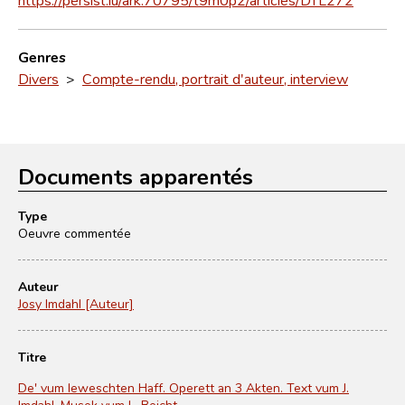
Genres
Divers
>
Compte-rendu, portrait d'auteur, interview
Documents apparentés
Type
Oeuvre commentée
Auteur
Josy Imdahl [Auteur]
Titre
De' vum Ieweschten Haff. Operett an 3 Akten. Text vum J.
Imdahl. Musek vum L. Beicht