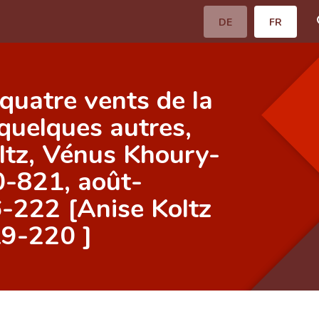
DE
FR
quatre vents de la
quelques autres,
ltz, Vénus Khoury-
20-821, août-
-222 [Anise Koltz
19-220 ]