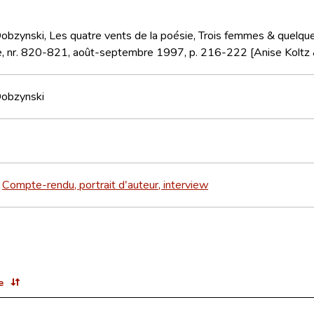
obzynski, Les quatre vents de la poésie, Trois femmes & quelque
pe, nr. 820-821, août-septembre 1997, p. 216-222 [Anise Koltz
Dobzynski
Compte-rendu, portrait d'auteur, interview
>
e