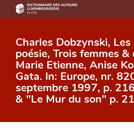
Accueil
Charles Dobzynski, Les 
Auteur(e)s A-Z
poésie, Trois femmes & 
Recherche avancée
Marie Etienne, Anise Ko
Foire aux questions
Gata. In: Europe, nr. 8
CNL
septembre 1997, p. 216
Équipe scientifique
& "Le Mur du son" p. 2
Contact