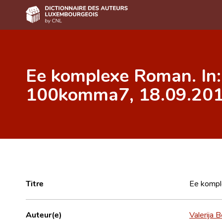
Accueil
Ee komplexe Roman. In:
Auteur(e)s A-Z
100komma7, 18.09.2019
Recherche avancée
Foire aux questions
CNL
Équipe scientifique
Contact
Titre
Ee kompl
Auteur(e)
Valerija B