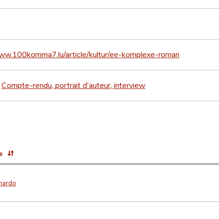
www.100komma7.lu/article/kultur/ee-komplexe-roman
Compte-rendu, portrait d'auteur, interview
>
e
nardo