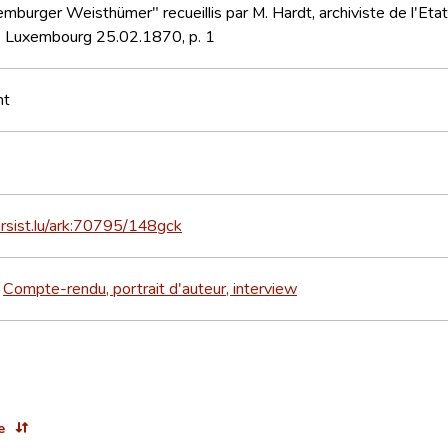
mburger Weisthümer" recueillis par M. Hardt, archiviste de l'Etat
 Luxembourg 25.02.1870, p. 1
nt
ersist.lu/ark:70795/148gck
Compte-rendu, portrait d'auteur, interview
>
e