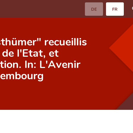
DE
FR
hümer" recueillis
de l'Etat, et
ion. In: L'Avenir
xembourg