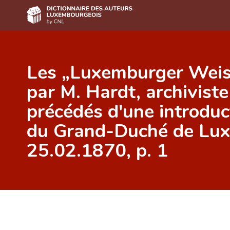
Accueil
Les „Luxemburger Weist
Auteur(e)s A-Z
par M. Hardt, archiviste 
Recherche avancée
précédés d'une introduct
Foire aux questions
du Grand-Duché de Lu
CNL
25.02.1870, p. 1
Équipe scientifique
Contact