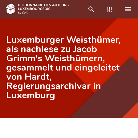
DE
FR
Luxemburger Weisthümer,
als nachlese zu Jacob
Grimm's Weisthümern,
Accueil
gesammelt und eingeleitet
Auteur(e)s A-Z
von Hardt,
Recherche avancée
Regierungsarchivar in
Luxemburg
Foire aux questions
CNL
Équipe scientifique
Contact